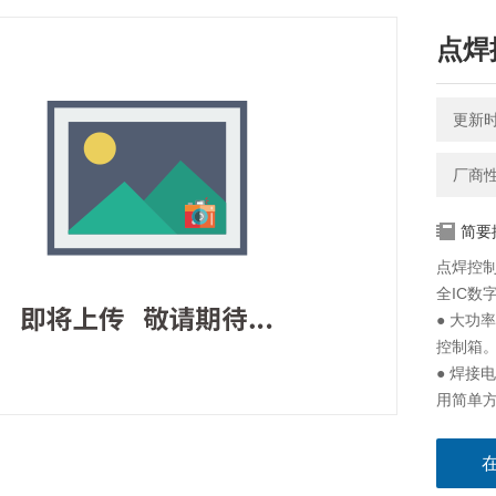
点焊
更新时间
厂商
简要
点焊控
全IC数
● 大功
控制箱
● 焊接
用简单
● 点焊
● 缝焊