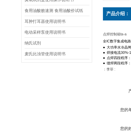
食用油酸败速测 食用油酸价试纸
产品介绍：
耳肿打耳器使用说明书
电动采样泵使用说明书
点焊控制箱ta-a
全IC数字集成电
纳氏试剂
●
大功率水冷晶闸
●
焊接电流30%
麦氏比浊管使用说明书
●
点焊四段程序
●
缝焊两段程序
：李菲 :
您的
您的