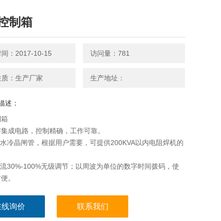
控制箱
：2017-10-15
访问量：781
性质：生产厂家
生产地址：
描述：
制箱
字集成电路，控制精确，工作可靠。
率水冷晶闸管，根据用户需要，可提供200KVA以内电阻焊机的
。
电流30%-100%无级调节；以周波为单位的数字时间拨码，使
方便。
四段程序：预压、焊接、维持、休止。
两段程序：脉冲、休止。
在线询价
联系我们