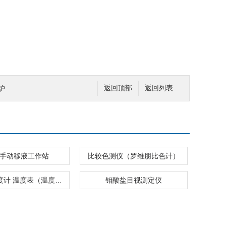
炉
返回顶部
返回列表
 道手动移液工作站
比较色测仪（罗维朋比色计）
热电偶温度计 温度表（温度计）
钼酸盐目视测定仪