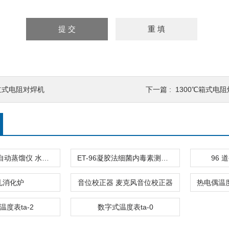
立式电阻对焊机
下一篇 :
1300℃箱式电阻
TA-1000B全自动蒸馏仪 水中挥发酚
ET-96凝胶法细菌内毒素测定仪
96
孔消化炉
音位校正器 麦克风音位校正器
温度表ta-2
数字式温度表ta-0