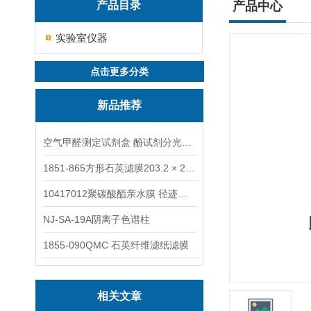
产品目录
产品中心
实验室仪器
点击更多分类
新品推荐
空气甲醛测定试剂盒 酚试剂分光光度法TAKQJ
1851-865方形石英滤膜203.2 × 254 mm
10417012聚碳酸酯亲水膜 径迹刻蚀
NJ-SA-19A阴离子色谱柱
1855-090QMC 石英纤维滤纸滤膜
相关文章