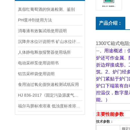
真假红葡萄酒的快速检测、鉴别
PH缓冲剂使用方法
产品介绍：
消毒液有效氯试纸使用说明
沉降井水位计说明书 矿山水位计操作说明
1300℃箱式电阻炉
、
用途概述：
一
人体静电释放报警器使用场所
炉还可作金属、
电动采样泵使用说明书
折边焊接成形。
筑。2、炉门经
铝箔采样袋使用说明
炉门紧贴于炉门
食用油过氧化值快速检测试纸应用
炉口下端装有自
控温仪，数字显
HJ 836-2017《固定污染源废气低浓度颗粒物的测定 重量法》
能。）
福尔马肼标准溶液 低浊度标准溶液保存方法
主要性能参数
技术参数：
额定