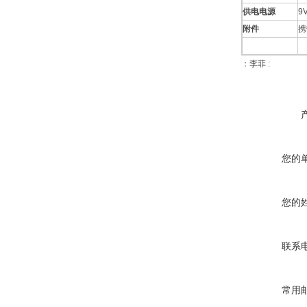
供电电源
9
附件
携
：李菲 :
您的
您的
联系
常用