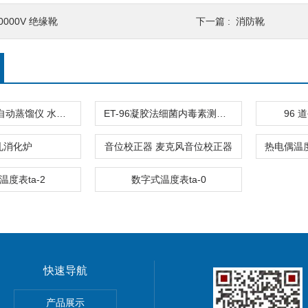
0000V 绝缘靴
下一篇 :
消防靴
TA-1000B全自动蒸馏仪 水中挥发酚
ET-96凝胶法细菌内毒素测定仪
96
孔消化炉
音位校正器 麦克风音位校正器
温度表ta-2
数字式温度表ta-0
快速导航
pna5 pna6纳离子
产品展示