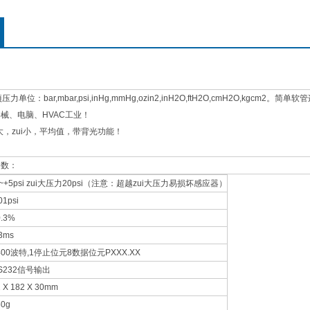
位：bar,mbar,psi,inHg,mmHg,ozin2,inH2O,ftH2O,cmH2O,kgcm2。简单
械、电脑、HVAC工业！
大，zui小，平均值，带背光功能！
参数：
5~+5psi zui大压力20psi（注意：超越zui大压力易损坏感应器）
01psi
0.3%
.3ms
400波特,1停止位元8数据位元PXXX.XX
S232信号输出
 X 182 X 30mm
50g