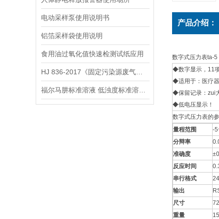
电动采样泵使用说明书
产品介绍：
铝箔采样袋使用说明
食用油过氧化值快速检测试纸应用
数字式压力表ta-5
◆数字显示，11项压力单
HJ 836-2017《固定污染源废气低浓度颗粒物的测定 重量法》
◆适用于：医疗器
福尔马肼标准溶液 低浊度标准溶液保存方法
◆保留记录：zui
◆低电压显示！
数字式压力表的
量程范围
-
分辩率
0.
准确度
±
反应时间
0
串行格式
2
输出
R
尺寸
72
重量
1