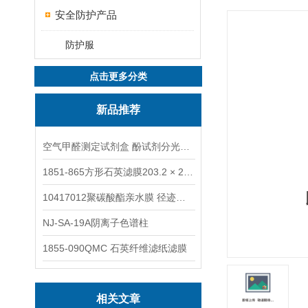
安全防护产品
防护服
点击更多分类
新品推荐
空气甲醛测定试剂盒 酚试剂分光光度法TAKQJ
1851-865方形石英滤膜203.2 × 254 mm
10417012聚碳酸酯亲水膜 径迹刻蚀
NJ-SA-19A阴离子色谱柱
1855-090QMC 石英纤维滤纸滤膜
相关文章