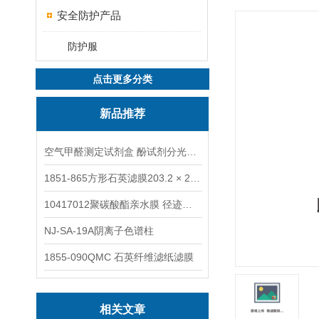
安全防护产品
防护服
点击更多分类
新品推荐
空气甲醛测定试剂盒 酚试剂分光光度法TAKQJ
1851-865方形石英滤膜203.2 × 254 mm
10417012聚碳酸酯亲水膜 径迹刻蚀
NJ-SA-19A阴离子色谱柱
1855-090QMC 石英纤维滤纸滤膜
相关文章