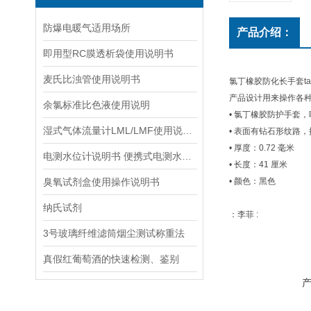
防爆电暖气适用场所
产品介绍：
即用型RC膜透析袋使用说明书
麦氏比浊管使用说明书
氯丁橡胶防化长手套ta
产品设计用来操作各
余氯标准比色液使用说明
• 氯丁橡胶防护手套
湿式气体流量计LML/LMF使用说明书
• 表面有钻石形纹路
• 厚度：0.72 毫米
电测水位计说明书 便携式电测水位计操作说明
• 长度：41 厘米
臭氧试剂盒使用操作说明书
• 颜色：黑色
纳氏试剂
：李菲 :
3号玻璃纤维滤筒烟尘测试称重法
真假红葡萄酒的快速检测、鉴别