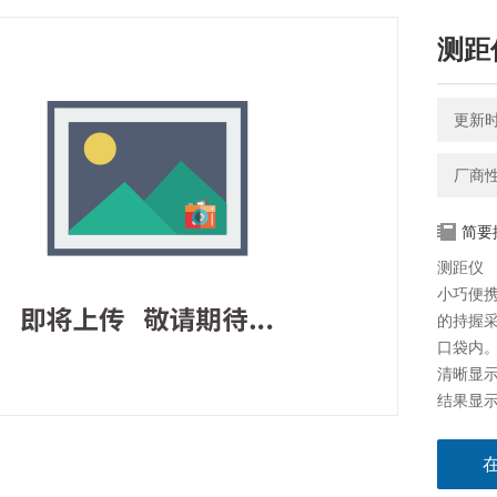
测距仪
更新时间
厂商
简要
测距仪
小巧便
的持握
口袋内
清晰显
结果显
取结果
简单灵
Z大/Z