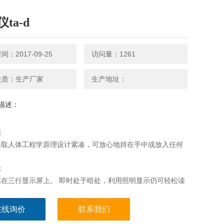
ta-d
：2017-09-25
访问量：1261
性质：生产厂家
生产地址：
描述：
携
采取人体工程学原理设计紧凑，可放心地持在手中或放入任何
。
示
示在三行显示屏上。 即时处于暗处，利用照明显示仍可轻松读
。
巧
在线询价
联系我们
小测量，跟踪和存储结果，使您的工作更为简单。