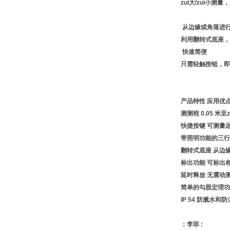
zui大/zui小
从边缘或角落进
利用翻转式底座，
快速简便
只需轻触按钮，
产品特性 应用优
测测程 0.05 米
快捷按键 可测量
带照明功能的三行
翻转式底座 从边
标出功能 可标出
延时释放 无震动
简单的勾股定理功
IP 54 防溅水和防
：李菲 :