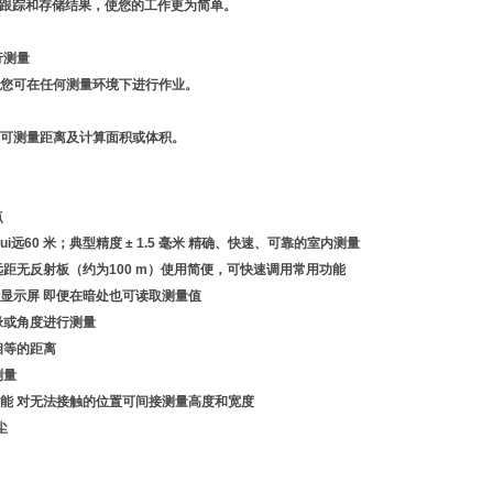
测量，跟踪和存储结果，使您的工作更为简单。
行测量
您可在任何测量环境下进行作业。
即可测量距离及计算面积或体积。
点
至zui远60 米；典型精度 ± 1.5 毫米 精确、快速、可靠的室内测量
远距无反射板（约为100 m）使用简便，可快速调用常用功能
显示屏 即便在暗处也可读取测量值
缘或角度进行测量
相等的距离
测量
能 对无法接触的位置可间接测量高度和宽度
尘