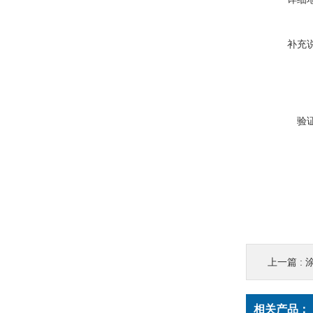
补充
验
上一篇 :
涂
相关产品：