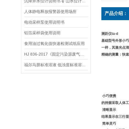
沉降井水位计说明书 矿山水位计操作说明
人体静电释放报警器使用场所
产品介绍：
电动采样泵使用说明书
铝箔采样袋使用说明
测距仪ta-d
基础型号外形小巧
食用油过氧化值快速检测试纸应用
一样，其激光点清
HJ 836-2017《固定污染源废气低浓度颗粒物的测定 重量法》
精确的测量：快速
福尔马肼标准溶液 低浊度标准溶液保存方法
小巧便携
的持握采取人体工
清晰显示
结果显示在三行显
简单灵巧