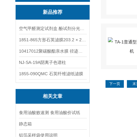
新品推荐
空气甲醛测定试剂盒 酚试剂分光光度法TAKQJ
1851-865方形石英滤膜203.2 × 254 mm
10417012聚碳酸酯亲水膜 径迹刻蚀
NJ-SA-19A阴离子色谱柱
1855-090QMC 石英纤维滤纸滤膜
下一页
末
相关文章
食用油酸败速测 食用油酸价试纸
静态箱
铝箔采样袋使用说明