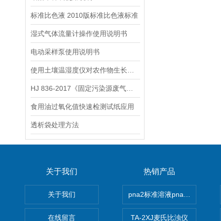
标准比色液 2010版标准比色液标准
湿式气体流量计操作使用说明书
电动采样泵使用说明书
使用土壤温湿度仪对农作物生长发育进行改善
HJ 836-2017《固定污染源废气低浓度颗粒物的测定 重量法》
食用油过氧化值快速检测试纸应用
透析袋处理方法
关于我们
热销产品
关于我们
pna2标准溶液pna3 pna4 pn
在线留言
TA-2XJ麦氏比浊仪