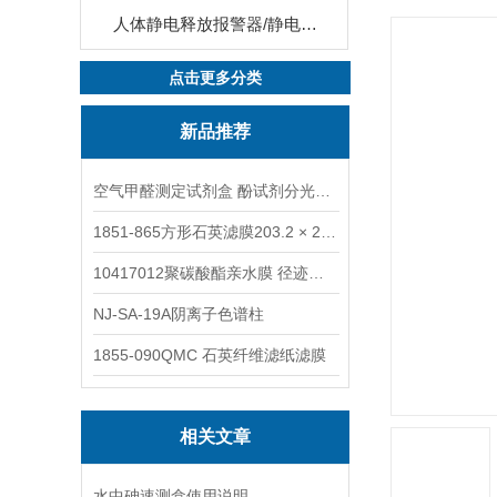
人体静电释放报警器/静电保护器
点击更多分类
新品推荐
空气甲醛测定试剂盒 酚试剂分光光度法TAKQJ
1851-865方形石英滤膜203.2 × 254 mm
10417012聚碳酸酯亲水膜 径迹刻蚀
NJ-SA-19A阴离子色谱柱
1855-090QMC 石英纤维滤纸滤膜
相关文章
水中砷速测盒使用说明