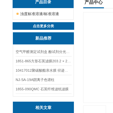
产品目录
产品中心
浊度标准溶液/标准溶液
点击更多分类
新品推荐
空气甲醛测定试剂盒 酚试剂分光光度法TAKQJ
1851-865方形石英滤膜203.2 × 254 mm
10417012聚碳酸酯亲水膜 径迹刻蚀
NJ-SA-19A阴离子色谱柱
1855-090QMC 石英纤维滤纸滤膜
相关文章