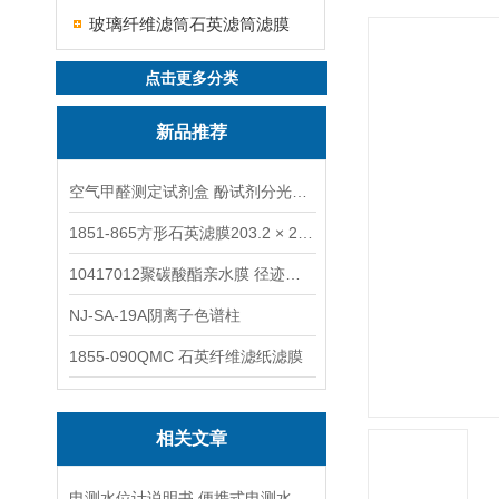
玻璃纤维滤筒石英滤筒滤膜
点击更多分类
新品推荐
空气甲醛测定试剂盒 酚试剂分光光度法TAKQJ
1851-865方形石英滤膜203.2 × 254 mm
10417012聚碳酸酯亲水膜 径迹刻蚀
NJ-SA-19A阴离子色谱柱
1855-090QMC 石英纤维滤纸滤膜
相关文章
电测水位计说明书 便携式电测水位计操作说明