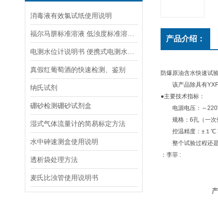
消毒液有效氯试纸使用说明
福尔马肼标准溶液 低浊度标准溶液保存方法
产品介绍：
电测水位计说明书 便携式电测水位计操作说明
真假红葡萄酒的快速检测、鉴别
防爆原油含水快速试验仪
该产品除具有YXF
纳氏试剂
●主要技术指标：
硼砂检测硼砂试剂盒
电源电压：～220V
规格：6孔（一次做
湿式气体流量计的简易标定方法
控温精度：±１℃ 功率：
水中砷速测盒使用说明
整个试验过程还是基本
：李菲 :
透析袋处理方法
麦氏比浊管使用说明书