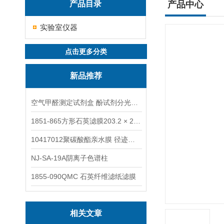
产品目录
产品中心
实验室仪器
点击更多分类
新品推荐
空气甲醛测定试剂盒 酚试剂分光光度法TAKQJ
1851-865方形石英滤膜203.2 × 254 mm
10417012聚碳酸酯亲水膜 径迹刻蚀
NJ-SA-19A阴离子色谱柱
1855-090QMC 石英纤维滤纸滤膜
相关文章