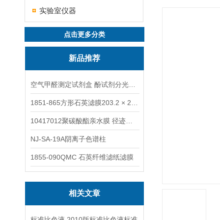
实验室仪器
点击更多分类
新品推荐
空气甲醛测定试剂盒 酚试剂分光光度法TAKQJ
1851-865方形石英滤膜203.2 × 254 mm
10417012聚碳酸酯亲水膜 径迹刻蚀
NJ-SA-19A阴离子色谱柱
1855-090QMC 石英纤维滤纸滤膜
相关文章
标准比色液 2010版标准比色液标准