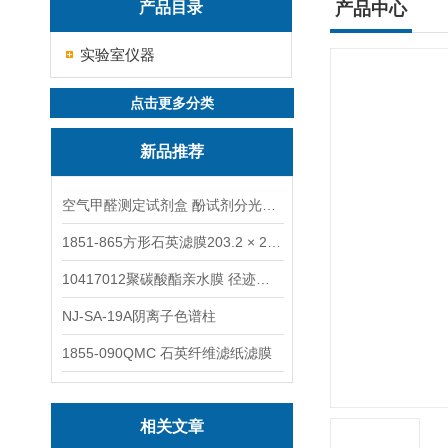
产品目录
产品中心
实验室仪器
点击更多分类
新品推荐
空气甲醛测定试剂盒 酚试剂分光光度法TAKQJ
1851-865方形石英滤膜203.2 × 254 mm
10417012聚碳酸酯亲水膜 径迹刻蚀
NJ-SA-19A阴离子色谱柱
1855-090QMC 石英纤维滤纸滤膜
相关文章