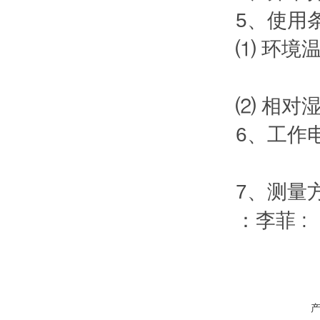
5、使用
⑴ 环境
井下测
⑵ 相对
6、工作电
或不间
7、测量
：李菲 :