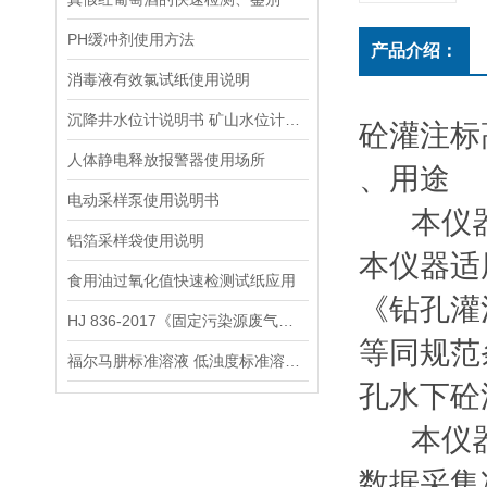
PH缓冲剂使用方法
产品介绍：
消毒液有效氯试纸使用说明
沉降井水位计说明书 矿山水位计操作说明
砼灌注标高
人体静电释放报警器使用场所
、用途
电动采样泵使用说明书
本仪器
铝箔采样袋使用说明
本仪器适
食用油过氧化值快速检测试纸应用
《钻孔灌
HJ 836-2017《固定污染源废气低浓度颗粒物的测定 重量法》
等同规范
福尔马肼标准溶液 低浊度标准溶液保存方法
孔水下砼
本仪器
数据采集