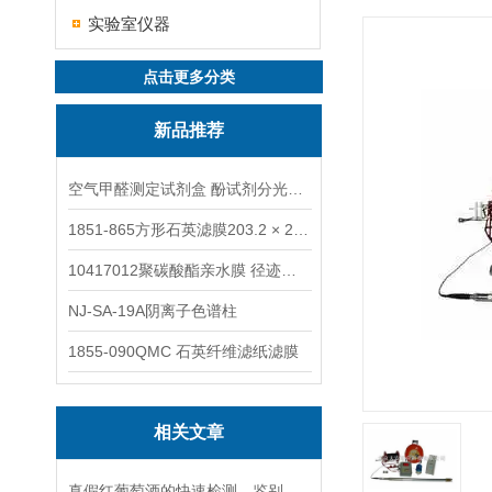
实验室仪器
点击更多分类
新品推荐
空气甲醛测定试剂盒 酚试剂分光光度法TAKQJ
1851-865方形石英滤膜203.2 × 254 mm
10417012聚碳酸酯亲水膜 径迹刻蚀
NJ-SA-19A阴离子色谱柱
1855-090QMC 石英纤维滤纸滤膜
相关文章
真假红葡萄酒的快速检测、鉴别