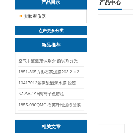
产品目录
产品中心
实验室仪器
点击更多分类
新品推荐
空气甲醛测定试剂盒 酚试剂分光光度法TAKQJ
1851-865方形石英滤膜203.2 × 254 mm
10417012聚碳酸酯亲水膜 径迹刻蚀
NJ-SA-19A阴离子色谱柱
1855-090QMC 石英纤维滤纸滤膜
相关文章