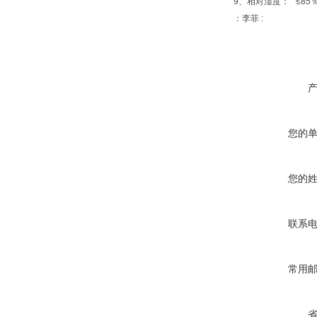
9、相对湿度： ≤85
：李菲 :
您的
您的
联系
常用