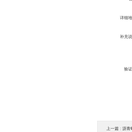
详细
补充
验
上一篇 :
沥青