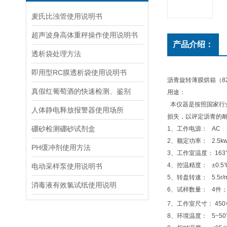
麦氏比浊管使用说明书
超声波身高体重秤操作使用说明书
产品介绍：
透析袋处理方法
即用型RC膜透析袋使用说明书
沥青旋转薄膜烘箱（82
真假红葡萄酒的快速检测、鉴别
用途：
本仪器是按照国家行业
人体静电释放报警器使用场所
损失，以评定沥青的
硼砂检测硼砂试剂盒
1、工作电源： AC 22
2、额定功率： 2.5kw
PH缓冲剂使用方法
3、工作室温度： 163
4、控温精度： ±0.5
电动采样泵使用说明书
5、转盘转速： 5.5r/mi
消毒液有效氯试纸使用说明
6、试样数量： 4件
7、工作室尺寸： 450×
8、环境温度： 5~5