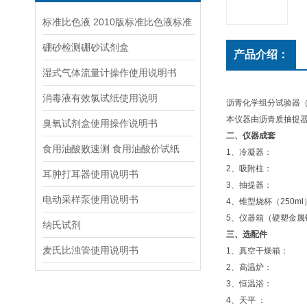
标准比色液 2010版标准比色液标准
硼砂检测硼砂试剂盒
产品介绍：
湿式气体流量计操作使用说明书
消毒液有效氯试纸使用说明
沥青化学组分试验器（四
本仪器由沥青质抽提器（
臭氧试剂盒使用操作说明书
二、仪器成套
食用油酸败速测 食用油酸价试纸
1、冷凝器： 
2、吸附柱： 
耳肿打耳器使用说明书
3、抽提器： 
电动采样泵使用说明书
4、锥型烧杯（250
5、仪器箱（硬塑金属
纳氏试剂
三、选配件
麦氏比浊管使用说明书
1、真空干燥箱： 
2、高温炉： 0℃
3、恒温浴： HW
4、天平 ： 称重5