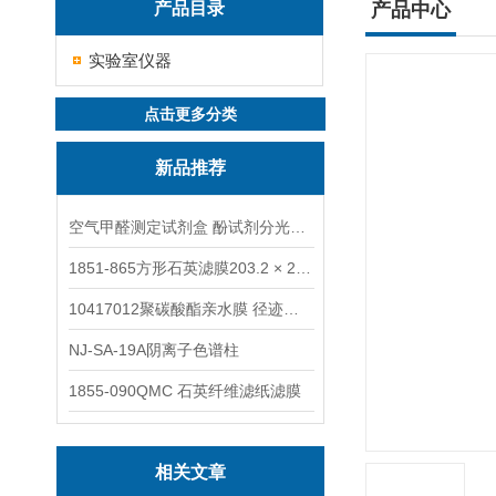
产品目录
产品中心
实验室仪器
点击更多分类
新品推荐
空气甲醛测定试剂盒 酚试剂分光光度法TAKQJ
1851-865方形石英滤膜203.2 × 254 mm
10417012聚碳酸酯亲水膜 径迹刻蚀
NJ-SA-19A阴离子色谱柱
1855-090QMC 石英纤维滤纸滤膜
相关文章