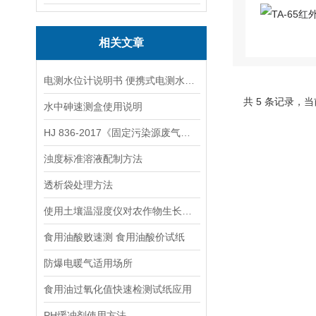
相关文章
电测水位计说明书 便携式电测水位计操作说明
共 5 条记录，当
水中砷速测盒使用说明
HJ 836-2017《固定污染源废气低浓度颗粒物的测定 重量法》
浊度标准溶液配制方法
透析袋处理方法
使用土壤温湿度仪对农作物生长发育进行改善
食用油酸败速测 食用油酸价试纸
防爆电暖气适用场所
食用油过氧化值快速检测试纸应用
PH缓冲剂使用方法