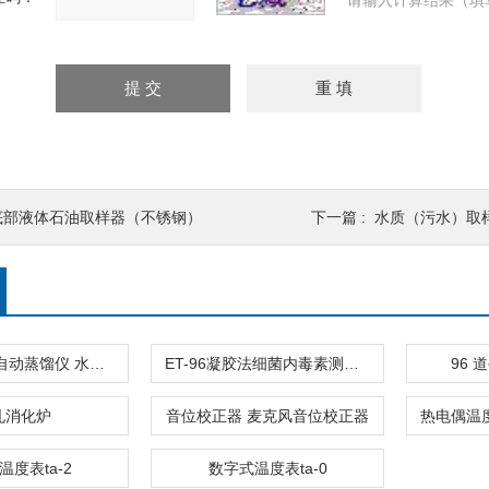
请输入计算结果（填
底部液体石油取样器（不锈钢）
下一篇 :
水质（污水）取
TA-1000B全自动蒸馏仪 水中挥发酚
ET-96凝胶法细菌内毒素测定仪
96
孔消化炉
音位校正器 麦克风音位校正器
温度表ta-2
数字式温度表ta-0