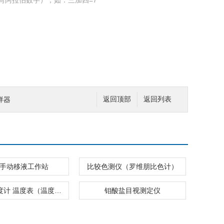
写阿拉伯数字），如：三加四=7
样器
返回顶部
返回列表
 道手动移液工作站
比较色测仪（罗维朋比色计）
热电偶温度计 温度表（温度计）
钼酸盐目视测定仪