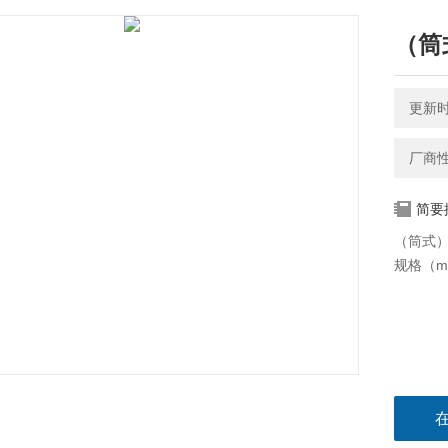
（筒
更新时间
厂商
简要
（筒式
规格（ml