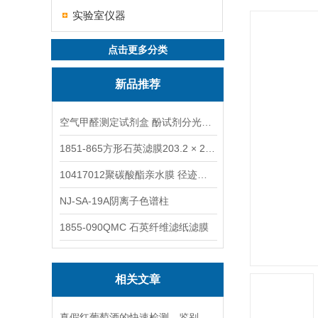
实验室仪器
点击更多分类
新品推荐
空气甲醛测定试剂盒 酚试剂分光光度法TAKQJ
1851-865方形石英滤膜203.2 × 254 mm
10417012聚碳酸酯亲水膜 径迹刻蚀
NJ-SA-19A阴离子色谱柱
1855-090QMC 石英纤维滤纸滤膜
相关文章
真假红葡萄酒的快速检测、鉴别