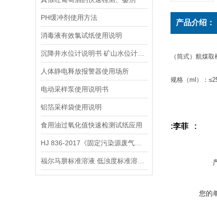
PH缓冲剂使用方法
产品介绍：
消毒液有效氯试纸使用说明
沉降井水位计说明书 矿山水位计操作说明
（筒式）航煤取
人体静电释放报警器使用场所
规格（ml）：≤25
电动采样泵使用说明书
铝箔采样袋使用说明
食用油过氧化值快速检测试纸应用
:李菲 :
HJ 836-2017《固定污染源废气低浓度颗粒物的测定 重量法》
福尔马肼标准溶液 低浊度标准溶液保存方法
您的