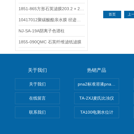
1851-865方形石英滤膜203.2 × 254 mm
首页
上
10417012聚碳酸酯亲水膜 径迹刻蚀
NJ-SA-19A阴离子色谱柱
1855-090QMC 石英纤维滤纸滤膜
关于我们
热销产品
关于我们
pna2标准溶液pna3 pna4 pn
在线留言
TA-2XJ麦氏比浊仪
联系我们
TA100电测水位计