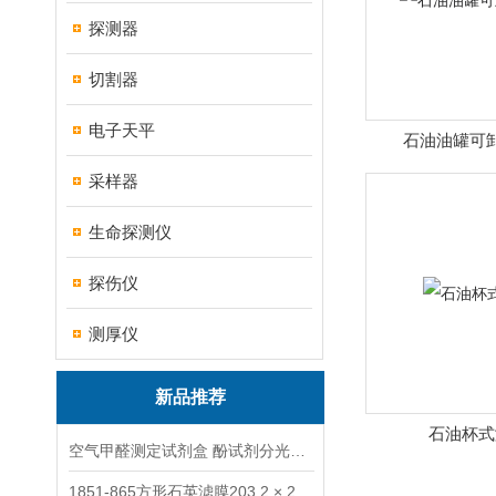
探测器
切割器
电子天平
石油油罐可
采样器
生命探测仪
探伤仪
测厚仪
新品推荐
石油杯式
空气甲醛测定试剂盒 酚试剂分光光度法TAKQJ
1851-865方形石英滤膜203.2 × 254 mm