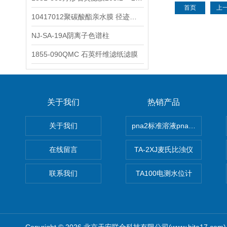
首页
上
10417012聚碳酸酯亲水膜 径迹刻蚀
NJ-SA-19A阴离子色谱柱
1855-090QMC 石英纤维滤纸滤膜
关于我们
热销产品
关于我们
pna2标准溶液pna3 pna4 pn
在线留言
TA-2XJ麦氏比浊仪
联系我们
TA100电测水位计